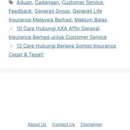
Tags
Aduan
,
Cadangan
,
Customer Service
,
Feedback
,
Generali Group
,
Generali Life
Insurance Malaysia Berhad
,
Maklum Balas
10 Cara Hubungi AXA Affin General
Insurance Berhad untuk Customer Service
12 Cara Hubungi Berjaya Sompo Insurance
Cepat & Tepat!
About Us
Contact Us
Disclaimer