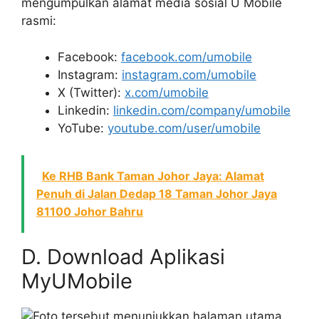
mengumpulkan alamat media sosial U Mobile
rasmi:
Facebook:
facebook.com/umobile
Instagram:
instagram.com/umobile
X (Twitter):
x.com/umobile
Linkedin:
linkedin.com/company/umobile
YoTube:
youtube.com/user/umobile
Ke RHB Bank Taman Johor Jaya: Alamat
Penuh di Jalan Dedap 18 Taman Johor Jaya
81100 Johor Bahru
D. Download Aplikasi
MyUMobile