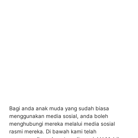
Bagi anda anak muda yang sudah biasa
menggunakan media sosial, anda boleh
menghubungi mereka melalui media sosial
rasmi mereka. Di bawah kami telah