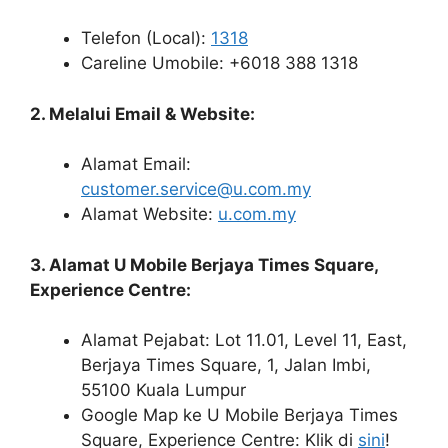
Telefon (Local):
1318
Careline Umobile: +6018 388 1318
2. Melalui Email & Website:
Alamat Email:
customer.service@u.com.my
Alamat Website:
u.com.my
3. Alamat U Mobile Berjaya Times Square,
Experience Centre:
Alamat Pejabat: Lot 11.01, Level 11, East,
Berjaya Times Square, 1, Jalan Imbi,
55100 Kuala Lumpur
Google Map ke U Mobile Berjaya Times
Square, Experience Centre: Klik di
sini
!