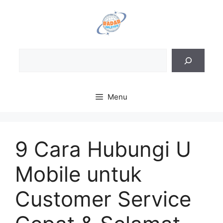
Skip
to
content
Sea
Menu
9 Cara Hubungi U
Mobile untuk
Customer Service