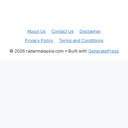
About Us
Contact Us
Disclaimer
Privacy Policy
Terms and Conditions
© 2026 radarmalaysia.com
• Built with
GeneratePress