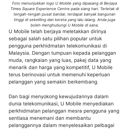
Foto menunjukkan logo U Mobile yang dipasang di Berjaya
Times Square Experience Centre pada siang hari. Terletak di
tengah-tengah pusat bandar, terdapat banyak bangunan
tinggi di sekeliling dan kereta yang lalu lalang. Anda juga
boleh menghubungi U Mobile di sana.
U Mobile telah berjaya meletakkan dirinya
sebagai salah satu pilihan popular untuk
pengguna perkhidmatan telekomunikasi di
Malaysia. Dengan tumpuan kepada pelanggan
muda, rangkaian yang luas, pakej data yang
menarik dan harga yang kompetitif, U Mobile
terus berinovasi untuk memenuhi keperluan
pelanggan yang semakin berkembang.
Dan bagi menyokong kewujudannya dalam
dunia telekomunikasi, U Mobile menyediakan
perkhidmatan pelanggan mesra pengguna yang
sentiasa menemani dan membantu
pelanggannya dalam menyelesaikan pelbagai