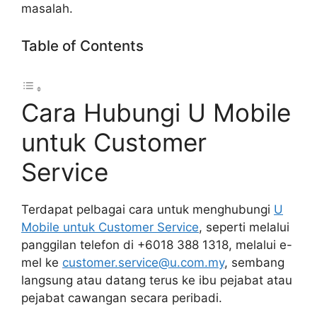
masalah.
Table of Contents
Cara Hubungi U Mobile
untuk Customer
Service
Terdapat pelbagai cara untuk menghubungi
U
Mobile untuk Customer Service
, seperti melalui
panggilan telefon di +6018 388 1318, melalui e-
mel ke
customer.service@u.com.my
, sembang
langsung atau datang terus ke ibu pejabat atau
pejabat cawangan secara peribadi.