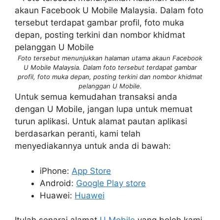
Foto tersebut menunjukkan halaman utama akaun Facebook
U Mobile Malaysia. Dalam foto tersebut terdapat gambar
profil, foto muka depan, posting terkini dan nombor khidmat
pelanggan U Mobile.
Untuk semua kemudahan transaksi anda
dengan U Mobile, jangan lupa untuk memuat
turun aplikasi. Untuk alamat pautan aplikasi
berdasarkan peranti, kami telah
menyediakannya untuk anda di bawah:
iPhone:
App Store
Android:
Google Play store
Huawei:
Huawei