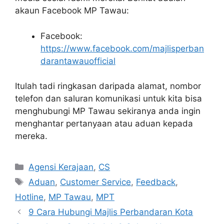
akaun Facebook MP Tawau:
Facebook:
https://www.facebook.com/majlisperban
darantawauofficial
Itulah tadi ringkasan daripada alamat, nombor
telefon dan saluran komunikasi untuk kita bisa
menghubungi MP Tawau sekiranya anda ingin
menghantar pertanyaan atau aduan kepada
mereka.
Categories
Agensi Kerajaan
,
CS
Tags
Aduan
,
Customer Service
,
Feedback
,
Hotline
,
MP Tawau
,
MPT
9 Cara Hubungi Majlis Perbandaran Kota