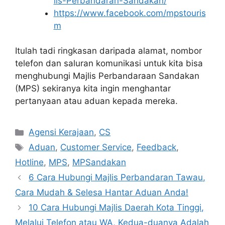
lis-Perbandaran-Sandakan/
https://www.facebook.com/mpstouris
m
Itulah tadi ringkasan daripada alamat, nombor
telefon dan saluran komunikasi untuk kita bisa
menghubungi Majlis Perbandaraan Sandakan
(MPS) sekiranya kita ingin menghantar
pertanyaan atau aduan kepada mereka.
Categories
Agensi Kerajaan
,
CS
Tags
Aduan
,
Customer Service
,
Feedback
,
Hotline
,
MPS
,
MPSandakan
6 Cara Hubungi Majlis Perbandaran Tawau,
Cara Mudah & Selesa Hantar Aduan Anda!
10 Cara Hubungi Majlis Daerah Kota Tinggi,
Melalui Telefon atau WA, Kedua-duanya Adalah