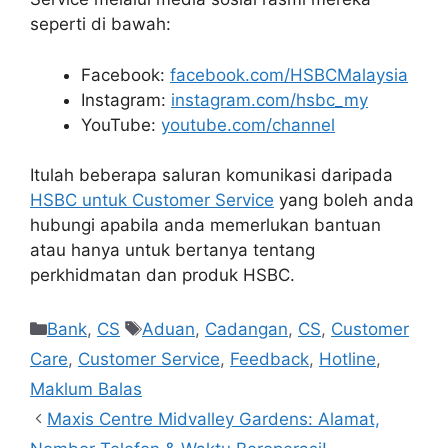
seperti di bawah:
Facebook:
facebook.com/HSBCMalaysia
Instagram:
instagram.com/hsbc_my
YouTube:
youtube.com/channel
Itulah beberapa saluran komunikasi daripada
HSBC untuk Customer Service
yang boleh anda
hubungi apabila anda memerlukan bantuan
atau hanya untuk bertanya tentang
perkhidmatan dan produk HSBC.
Categories
Tags
Bank
,
CS
Aduan
,
Cadangan
,
CS
,
Customer
Care
,
Customer Service
,
Feedback
,
Hotline
,
Maklum Balas
Maxis Centre Midvalley Gardens: Alamat,