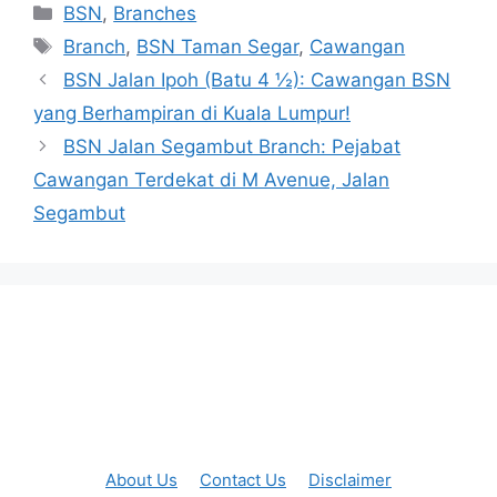
Categories
BSN
,
Branches
Tags
Branch
,
BSN Taman Segar
,
Cawangan
BSN Jalan Ipoh (Batu 4 ½): Cawangan BSN
yang Berhampiran di Kuala Lumpur!
BSN Jalan Segambut Branch: Pejabat
Cawangan Terdekat di M Avenue, Jalan
Segambut
About Us
Contact Us
Disclaimer