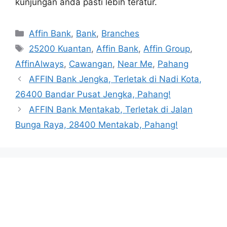
kunjungan anda pasti lebih teratur.
Categories
Affin Bank
,
Bank
,
Branches
Tags
25200 Kuantan
,
Affin Bank
,
Affin Group
,
AffinAlways
,
Cawangan
,
Near Me
,
Pahang
AFFIN Bank Jengka, Terletak di Nadi Kota,
26400 Bandar Pusat Jengka, Pahang!
AFFIN Bank Mentakab, Terletak di Jalan
Bunga Raya, 28400 Mentakab, Pahang!