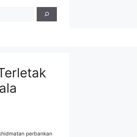
Terletak
ala
rkhidmatan perbankan