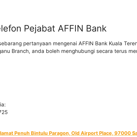
lefon Pejabat AFFIN Bank
sebarang pertanyaan mengenai AFFIN Bank Kuala Tere
ganu Branch, anda boleh menghubungi secara terus m
ia:
725
lamat Penuh Bintulu Paragon, Old Airport Place, 97000 