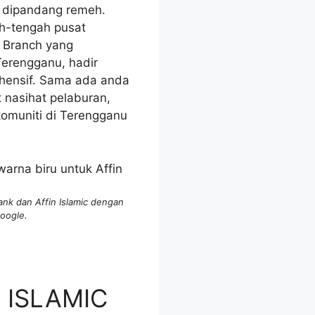
h dipandang remeh.
h-tengah pusat
 Branch yang
Terengganu, hadir
hensif. Sama ada anda
 nasihat pelaburan,
komuniti di Terengganu
nk dan Affin Islamic dengan
oogle.
N ISLAMIC