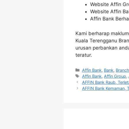
Website Affin G
Website Affin B
Affin Bank Berha
Kami berharap maklum
Kuala Terengganu Branc
urusan perbankan anda
teratur.
Categories
Affin Bank
,
Bank
,
Branc
Tags
Affin Bank
,
Affin Group
,
AFFIN Bank Raub, Terlet
AFFIN Bank Kemaman, T