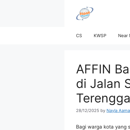
Skip
to
content
CS
KWSP
Near
AFFIN Ba
di Jalan 
Terengga
28/12/2025
by
Nayla Aama
Bagi warga kota yang 