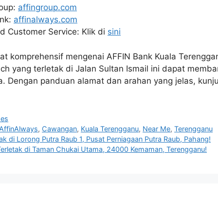
roup:
affingroup.com
ank:
affinalways.com
d Customer Service: Klik di
sini
at komprehensif mengenai AFFIN Bank Kuala Terengga
h yang terletak di Jalan Sultan Ismail ini dapat memb
. Dengan panduan alamat dan arahan yang jelas, kunju
hes
AffinAlways
,
Cawangan
,
Kuala Terengganu
,
Near Me
,
Terengganu
ak di Lorong Putra Raub 1, Pusat Perniagaan Putra Raub, Pahang!
erletak di Taman Chukai Utama, 24000 Kemaman, Terengganu!