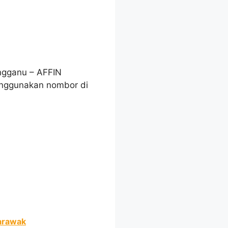
ngganu – AFFIN
enggunakan nombor di
Sarawak