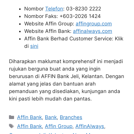
Nombor
Telefon
: 03-8230 2222
Nombor Faks: +603-2026 1424
Website Affin Group:
affingroup.com
Website Affin Bank:
affinalways.com
Affin Bank Berhad Customer Service: Klik
di
sini
Diharapkan maklumat komprehensif ini menjadi
rujukan berguna buat anda yang ingin
berurusan di AFFIN Bank Jeli, Kelantan. Dengan
alamat yang jelas dan bantuan arah
pemanduan yang disediakan, kunjungan anda
kini pasti lebih mudah dan pantas.
Categories
Affin Bank
,
Bank
,
Branches
Tags
Affin Bank
,
Affin Group
,
AffinAlways
,