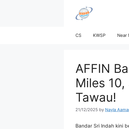
Skip
to
content
CS
KWSP
Near
AFFIN Ban
Miles 10,
Tawau!
21/12/2025
by
Nayla Aama
Bandar Sri Indah kini