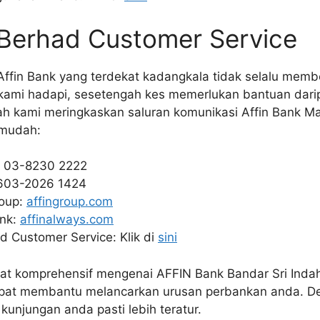
 Berhad Customer Service
ffin Bank yang terdekat kadangkala tidak selalu memb
ami hadapi, sesetengah kes memerlukan bantuan darip
ah kami meringkaskan saluran komunikasi Affin Bank Ma
 mudah:
: 03-8230 2222
603-2026 1424
roup:
affingroup.com
ank:
affinalways.com
d Customer Service: Klik di
sini
t komprehensif mengenai AFFIN Bank Bandar Sri Indah 
dapat membantu melancarkan urusan perbankan anda. 
kunjungan anda pasti lebih teratur.