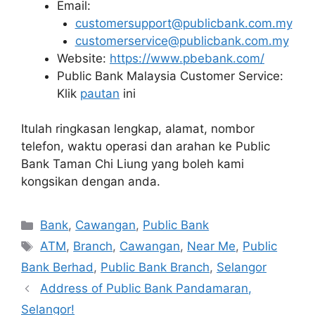
Email:
customersupport@publicbank.com.my
customerservice@publicbank.com.my
Website:
https://www.pbebank.com/
Public Bank Malaysia Customer Service:
Klik
pautan
ini
Itulah ringkasan lengkap, alamat, nombor
telefon, waktu operasi dan arahan ke Public
Bank Taman Chi Liung yang boleh kami
kongsikan dengan anda.
Categories
Bank
,
Cawangan
,
Public Bank
Tags
ATM
,
Branch
,
Cawangan
,
Near Me
,
Public
Bank Berhad
,
Public Bank Branch
,
Selangor
Address of Public Bank Pandamaran,
Selangor!