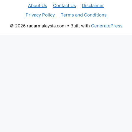
About Us
Contact Us
Disclaimer
Privacy Policy
Terms and Conditions
© 2026 radarmalaysia.com
• Built with
GeneratePress