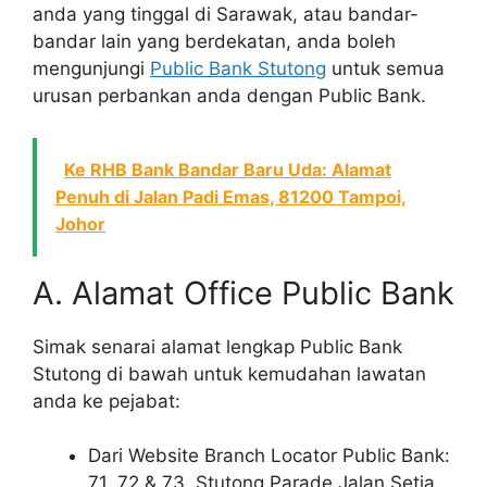
anda yang tinggal di Sarawak, atau bandar-
bandar lain yang berdekatan, anda boleh
mengunjungi
Public Bank Stutong
untuk semua
urusan perbankan anda dengan Public Bank.
Ke RHB Bank Bandar Baru Uda: Alamat
Penuh di Jalan Padi Emas, 81200 Tampoi,
Johor
A. Alamat Office Public Bank
Simak senarai alamat lengkap Public Bank
Stutong di bawah untuk kemudahan lawatan
anda ke pejabat:
Dari Website Branch Locator Public Bank:
71, 72 & 73, Stutong Parade Jalan Setia