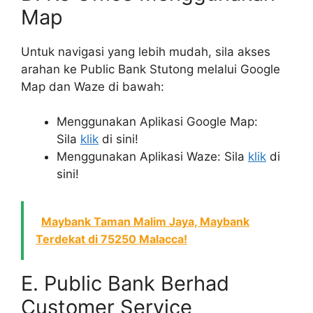
Map
Untuk navigasi yang lebih mudah, sila akses
arahan ke Public Bank Stutong melalui Google
Map dan Waze di bawah:
Menggunakan Aplikasi Google Map:
Sila
klik
di sini!
Menggunakan Aplikasi Waze: Sila
klik
di
sini!
Maybank Taman Malim Jaya, Maybank
Terdekat di 75250 Malacca!
E. Public Bank Berhad
Customer Service