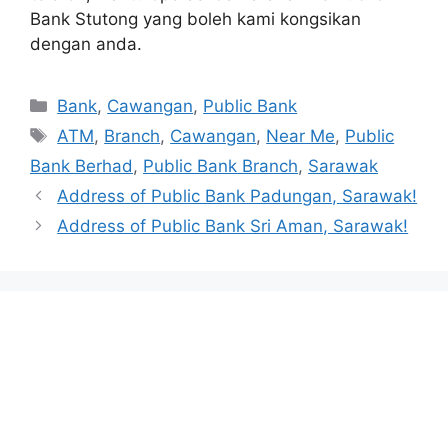
Bank Stutong yang boleh kami kongsikan
dengan anda.
Categories
Bank
,
Cawangan
,
Public Bank
Tags
ATM
,
Branch
,
Cawangan
,
Near Me
,
Public
Bank Berhad
,
Public Bank Branch
,
Sarawak
Address of Public Bank Padungan, Sarawak!
Address of Public Bank Sri Aman, Sarawak!