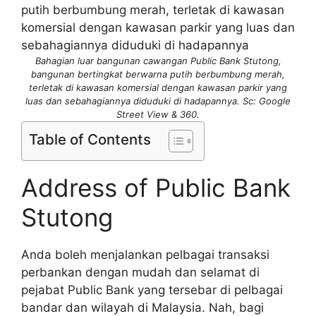
Bahagian luar bangunan cawangan Public Bank Stutong,
bangunan bertingkat berwarna putih berbumbung merah,
terletak di kawasan komersial dengan kawasan parkir yang
luas dan sebahagiannya diduduki di hadapannya. Sc: Google
Street View & 360.
Table of Contents
Address of Public Bank
Stutong
Anda boleh menjalankan pelbagai transaksi
perbankan dengan mudah dan selamat di
pejabat Public Bank yang tersebar di pelbagai
bandar dan wilayah di Malaysia. Nah, bagi