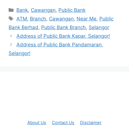
Categories
Bank
,
Cawangan
,
Public Bank
Tags
ATM
,
Branch
,
Cawangan
,
Near Me
,
Public
Bank Berhad
,
Public Bank Branch
,
Selangor
Address of Public Bank Kapar, Selangor!
Address of Public Bank Pandamaran,
Selangor!
About Us
Contact Us
Disclaimer