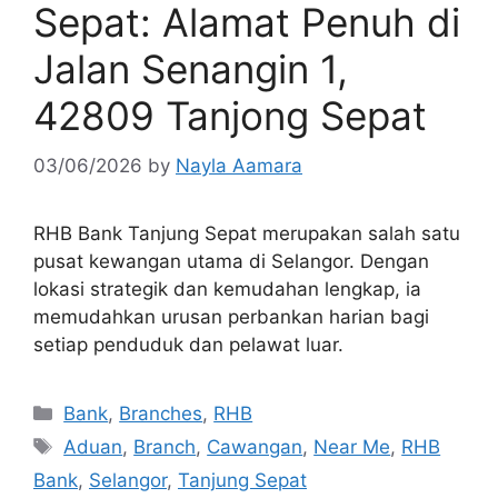
Sepat: Alamat Penuh di
Jalan Senangin 1,
42809 Tanjong Sepat
03/06/2026
by
Nayla Aamara
RHB Bank Tanjung Sepat merupakan salah satu
pusat kewangan utama di Selangor. Dengan
lokasi strategik dan kemudahan lengkap, ia
memudahkan urusan perbankan harian bagi
setiap penduduk dan pelawat luar.
Categories
Bank
,
Branches
,
RHB
Tags
Aduan
,
Branch
,
Cawangan
,
Near Me
,
RHB
Bank
,
Selangor
,
Tanjung Sepat