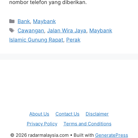
nombor telefon yang diberikan.
Categories
Bank
,
Maybank
Tags
Cawangan
,
Jalan Wira Jaya
,
Maybank
Islamic Gunung Rapat
,
Perak
About Us
Contact Us
Disclaimer
Privacy Policy
Terms and Conditions
© 2026 radarmalaysia.com
• Built with
GeneratePress