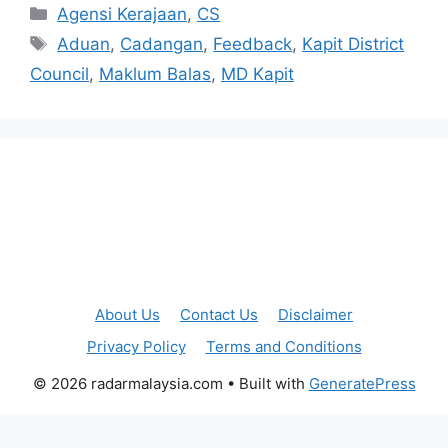
Categories
Agensi Kerajaan
,
CS
Tags
Aduan
,
Cadangan
,
Feedback
,
Kapit District
Council
,
Maklum Balas
,
MD Kapit
About Us
Contact Us
Disclaimer
Privacy Policy
Terms and Conditions
© 2026 radarmalaysia.com
• Built with
GeneratePress