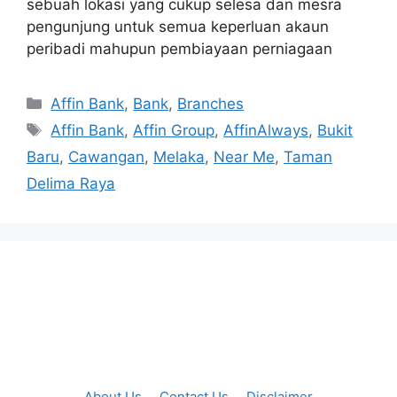
sebuah lokasi yang cukup selesa dan mesra
pengunjung untuk semua keperluan akaun
peribadi mahupun pembiayaan perniagaan
Categories
Affin Bank
,
Bank
,
Branches
Tags
Affin Bank
,
Affin Group
,
AffinAlways
,
Bukit
Baru
,
Cawangan
,
Melaka
,
Near Me
,
Taman
Delima Raya
About Us
Contact Us
Disclaimer