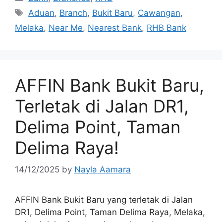
Tags
Aduan
,
Branch
,
Bukit Baru
,
Cawangan
,
Melaka
,
Near Me
,
Nearest Bank
,
RHB Bank
AFFIN Bank Bukit Baru,
Terletak di Jalan DR1,
Delima Point, Taman
Delima Raya!
14/12/2025
by
Nayla Aamara
AFFIN Bank Bukit Baru yang terletak di Jalan
DR1, Delima Point, Taman Delima Raya, Melaka,