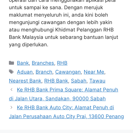
operasi dan cara menggunakan aplikasi peta
untuk sampai ke sana. Dengan merujuk
maklumat menyeluruh ini, anda kini boleh
mengunjungi cawangan dengan lebih yakin
atau menghubungi Khidmat Pelanggan RHB
Bank Malaysia untuk sebarang bantuan lanjut
yang diperlukan.
Categories
Bank
,
Branches
,
RHB
Tags
Aduan
,
Branch
,
Cawangan
,
Near Me
,
Nearest Bank
,
RHB Bank
,
Sabah
,
Tawau
Ke RHB Bank Prima Square: Alamat Penuh
di Jalan Utara, Sandakan, 90000 Sabah
Ke RHB Bank Auto City: Alamat Penuh di
Jalan Perusahaan Auto City Prai, 13600 Penang