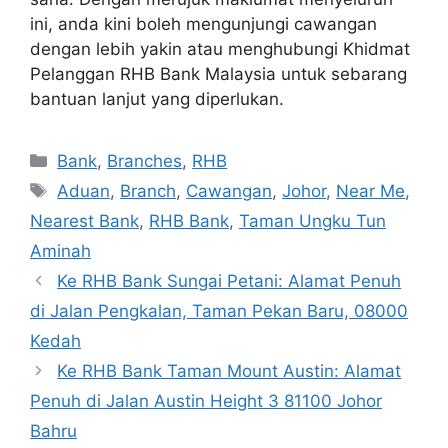
ini, anda kini boleh mengunjungi cawangan
dengan lebih yakin atau menghubungi Khidmat
Pelanggan RHB Bank Malaysia untuk sebarang
bantuan lanjut yang diperlukan.
Categories
Bank
,
Branches
,
RHB
Tags
Aduan
,
Branch
,
Cawangan
,
Johor
,
Near Me
,
Nearest Bank
,
RHB Bank
,
Taman Ungku Tun
Aminah
Ke RHB Bank Sungai Petani: Alamat Penuh
di Jalan Pengkalan, Taman Pekan Baru, 08000
Kedah
Ke RHB Bank Taman Mount Austin: Alamat
Penuh di Jalan Austin Height 3 81100 Johor
Bahru