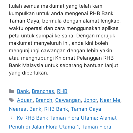
Itulah semua maklumat yang telah kami
kumpulkan untuk anda mengenai RHB Bank
Taman Gaya, bermula dengan alamat lengkap,
waktu operasi dan cara menggunakan aplikasi
peta untuk sampai ke sana. Dengan merujuk
maklumat menyeluruh ini, anda kini boleh
mengunjungi cawangan dengan lebih yakin
atau menghubungi Khidmat Pelanggan RHB
Bank Malaysia untuk sebarang bantuan lanjut
yang diperlukan.
Categories
Bank
,
Branches
,
RHB
Tags
Aduan
,
Branch
,
Cawangan
,
Johor
,
Near Me
,
Nearest Bank
,
RHB Bank
,
Taman Gaya
Ke RHB Bank Taman Flora Utama: Alamat
Penuh di Jalan Flora Utama 1, Taman Flora