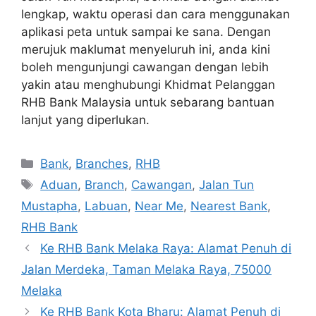
lengkap, waktu operasi dan cara menggunakan
aplikasi peta untuk sampai ke sana. Dengan
merujuk maklumat menyeluruh ini, anda kini
boleh mengunjungi cawangan dengan lebih
yakin atau menghubungi Khidmat Pelanggan
RHB Bank Malaysia untuk sebarang bantuan
lanjut yang diperlukan.
Categories
Bank
,
Branches
,
RHB
Tags
Aduan
,
Branch
,
Cawangan
,
Jalan Tun
Mustapha
,
Labuan
,
Near Me
,
Nearest Bank
,
RHB Bank
Ke RHB Bank Melaka Raya: Alamat Penuh di
Jalan Merdeka, Taman Melaka Raya, 75000
Melaka
Ke RHB Bank Kota Bharu: Alamat Penuh di