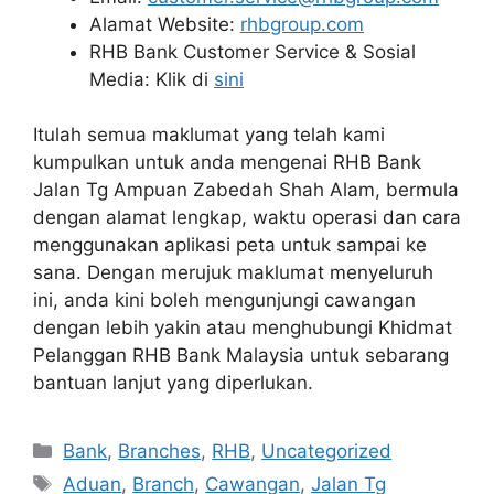
Alamat Website:
rhbgroup.com
RHB Bank Customer Service & Sosial
Media: Klik di
sini
Itulah semua maklumat yang telah kami
kumpulkan untuk anda mengenai RHB Bank
Jalan Tg Ampuan Zabedah Shah Alam, bermula
dengan alamat lengkap, waktu operasi dan cara
menggunakan aplikasi peta untuk sampai ke
sana. Dengan merujuk maklumat menyeluruh
ini, anda kini boleh mengunjungi cawangan
dengan lebih yakin atau menghubungi Khidmat
Pelanggan RHB Bank Malaysia untuk sebarang
bantuan lanjut yang diperlukan.
Categories
Bank
,
Branches
,
RHB
,
Uncategorized
Tags
Aduan
,
Branch
,
Cawangan
,
Jalan Tg