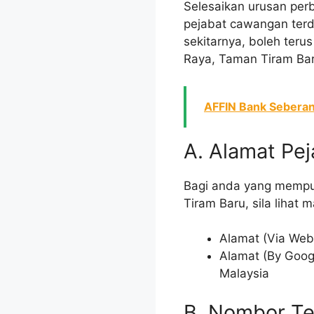
Selesaikan urusan per
pejabat cawangan terd
sekitarnya, boleh teru
Raya, Taman Tiram Bar
AFFIN Bank Seberang
A. Alamat Pej
Bagi anda yang mempun
Tiram Baru, sila lihat
Alamat (Via Webs
Alamat (By Googl
Malaysia
B. Nombor Te