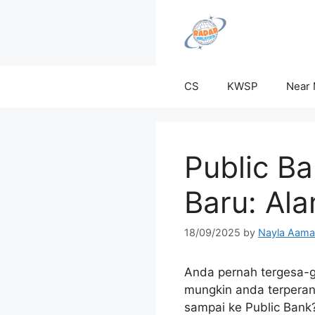
Skip
to
content
CS
KWSP
Near
Public B
Baru: Ala
18/09/2025
by
Nayla Aama
Anda pernah tergesa-g
mungkin anda terperang
sampai ke Public Bank?