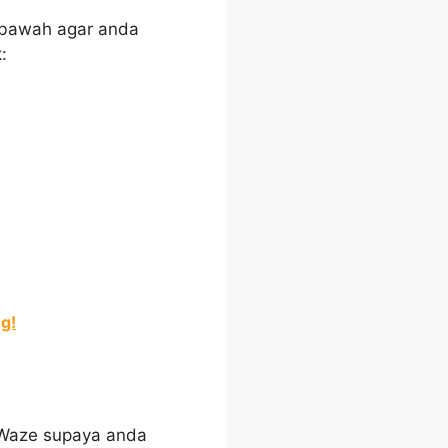
 bawah agar anda
:
g!
 Waze supaya anda