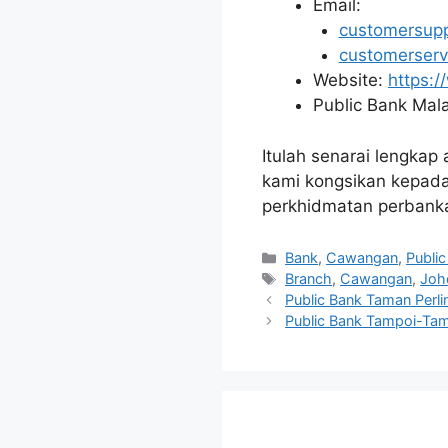
Email:
customersup
customerser
Website:
https:
Public Bank Mala
Itulah senarai lengkap
kami kongsikan kepad
perkhidmatan perbank
Categories
Bank
,
Cawangan
,
Publi
Tags
Branch
,
Cawangan
,
Joh
Public Bank Taman Perli
Public Bank Tampoi-Tam