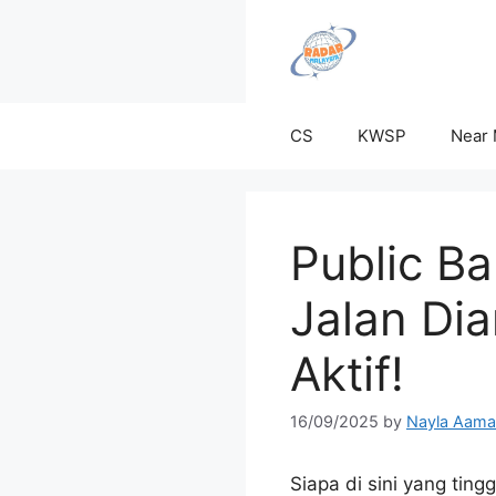
Skip
to
content
CS
KWSP
Near
Public B
Jalan Di
Aktif!
16/09/2025
by
Nayla Aama
Siapa di sini yang tin