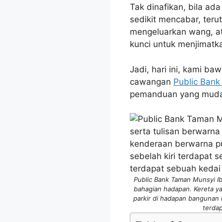
Tak dinafikan, bila a
sedikit mencabar, ter
mengeluarkan wang, at
kunci untuk menjimatk
Jadi, hari ini, kami b
cawangan
Public Bank
pemanduan yang mudah 
Public Bank Taman Munsyi Ib
bahagian hadapan. Kereta y
parkir di hadapan bangunan 
terda