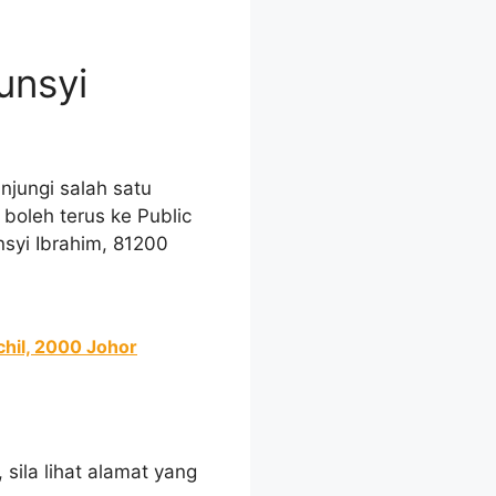
unsyi
jungi salah satu
 boleh terus ke Public
syi Ibrahim, 81200
chil, 2000 Johor
sila lihat alamat yang