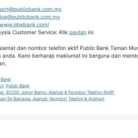
port@publicbank.com.my
vice@publicbank.com.my
//www.pbebank.com/
ysia Customer Service: Klik
pautan
ini
 alamat dan nombor telefon aktif Public Bank Taman Mu
a anda. Kami berharap maklumat ini berguna dan mem
an.
c Bank
or
,
Public Bank
ng, 81200 Johor Bahru: Alamat & Nombor Telefon Aktif!
an Sri Bahagia: Alamat, Nombor Telefon & Arahan!