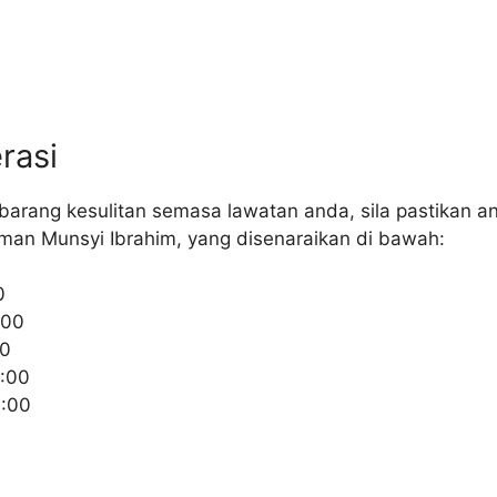
rasi
arang kesulitan semasa lawatan anda, sila pastikan
aman Munsyi Ibrahim, yang disenaraikan di bawah:
0
:00
00
:00
6:00