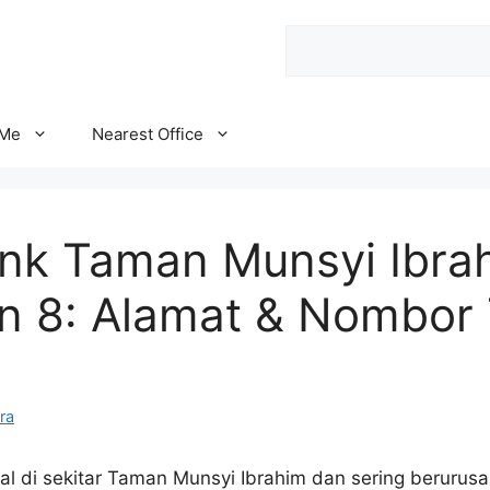
Search
 Me
Nearest Office
ank Taman Munsyi Ibra
an 8: Alamat & Nombor 
ra
ggal di sekitar Taman Munsyi Ibrahim dan sering beruru