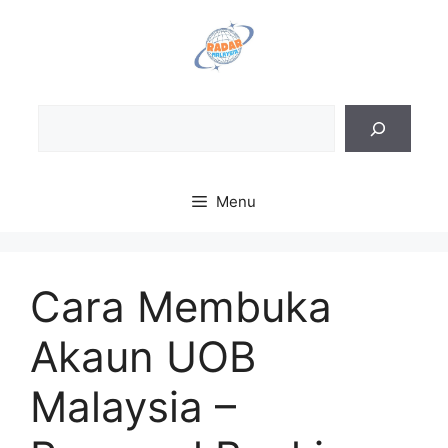
Skip
to
content
Sea
Menu
Cara Membuka
Akaun UOB
Malaysia –