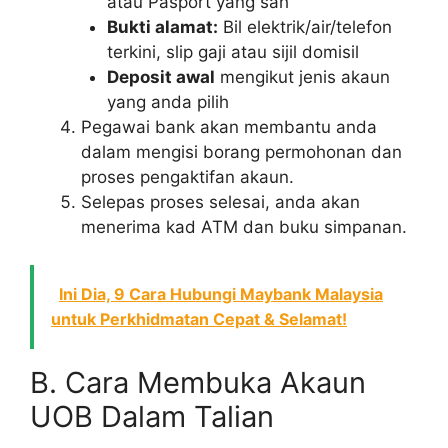
atau Pasport yang sah
Bukti alamat:
Bil elektrik/air/telefon
terkini, slip gaji atau sijil domisil
Deposit awal
mengikut jenis akaun
yang anda pilih
Pegawai bank akan membantu anda
dalam mengisi borang permohonan dan
proses pengaktifan akaun.
Selepas proses selesai, anda akan
menerima kad ATM dan buku simpanan.
Ini Dia, 9 Cara Hubungi Maybank Malaysia
untuk Perkhidmatan Cepat & Selamat!
B. Cara Membuka Akaun
UOB Dalam Talian