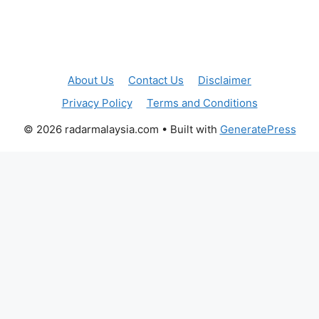
About Us
Contact Us
Disclaimer
Privacy Policy
Terms and Conditions
© 2026 radarmalaysia.com
• Built with
GeneratePress