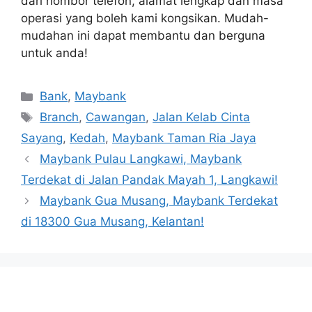
dari nombor telefon, alamat lengkap dan masa
operasi yang boleh kami kongsikan. Mudah-
mudahan ini dapat membantu dan berguna
untuk anda!
Categories
Bank
,
Maybank
Tags
Branch
,
Cawangan
,
Jalan Kelab Cinta
Sayang
,
Kedah
,
Maybank Taman Ria Jaya
Maybank Pulau Langkawi, Maybank
Terdekat di Jalan Pandak Mayah 1, Langkawi!
Maybank Gua Musang, Maybank Terdekat
di 18300 Gua Musang, Kelantan!