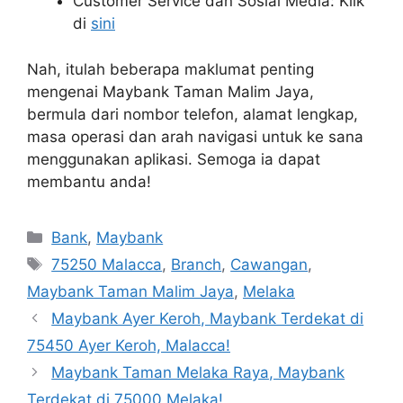
Customer Service dan Sosial Media: Klik
di
sini
Nah, itulah beberapa maklumat penting
mengenai Maybank Taman Malim Jaya,
bermula dari nombor telefon, alamat lengkap,
masa operasi dan arah navigasi untuk ke sana
menggunakan aplikasi. Semoga ia dapat
membantu anda!
Categories
Bank
,
Maybank
Tags
75250 Malacca
,
Branch
,
Cawangan
,
Maybank Taman Malim Jaya
,
Melaka
Maybank Ayer Keroh, Maybank Terdekat di
75450 Ayer Keroh, Malacca!
Maybank Taman Melaka Raya, Maybank
Terdekat di 75000 Melaka!