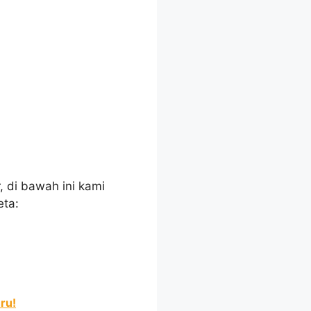
 di bawah ini kami
eta:
ru!