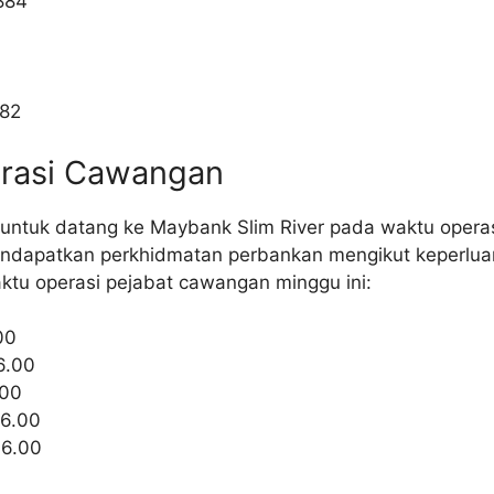
884
282
erasi Cawangan
untuk datang ke Maybank Slim River pada waktu operas
endapatkan perkhidmatan perbankan mengikut keperlu
ktu operasi pejabat cawangan minggu ini:
00
6.00
.00
16.00
16.00