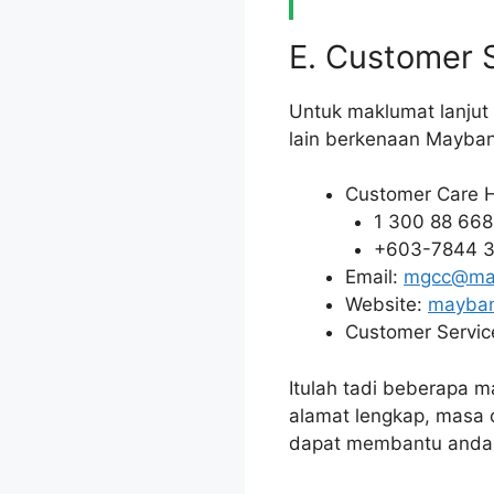
E. Customer 
Untuk maklumat lanju
lain berkenaan Mayban
Customer Care H
1 300 88 668
+603-7844 3
Email:
mgcc@ma
Website:
mayba
Customer Service
Itulah tadi beberapa m
alamat lengkap, masa 
dapat membantu anda