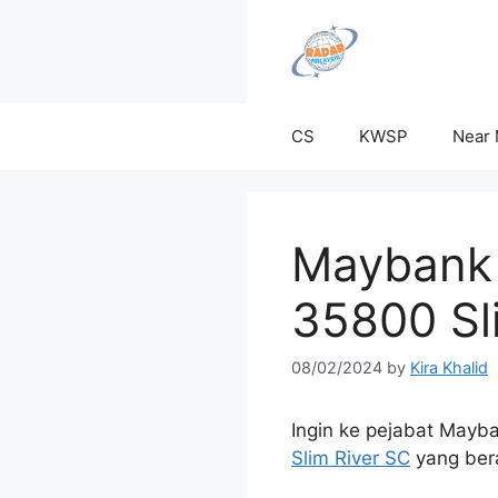
Skip
to
content
CS
KWSP
Near
Maybank S
35800 Sli
08/02/2024
by
Kira Khalid
Ingin ke pejabat Mayb
Slim River SC
yang ber