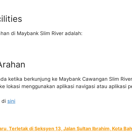
lities
han di Maybank Slim River adalah:
Arahan
 ketika berkunjung ke Maybank Cawangan Slim River,
e lokasi menggunakan aplikasi navigasi atau aplikasi p
 di
sini
u, Terletak di Seksyen 13, Jalan Sultan Ibrahim, Kota Bah