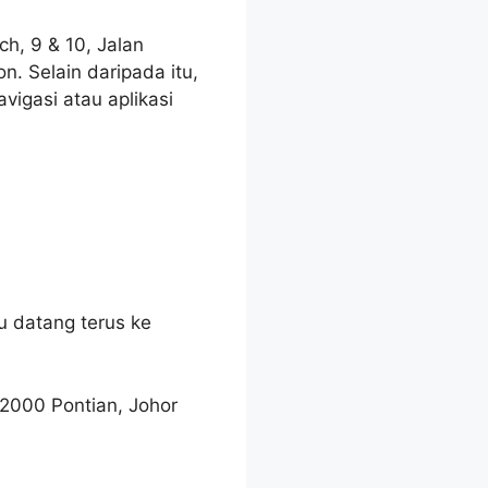
ch, 9 & 10, Jalan
n. Selain daripada itu,
igasi atau aplikasi
 datang terus ke
 82000 Pontian, Johor