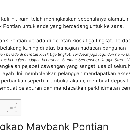
 kali ini, kami telah meringkaskan sepenuhnya alamat, 
 Pontian untuk anda yang bercadang untuk ke sana.
an berada di deretan kiosk tiga tingkat. Terdapat juga logo dan nama 
 atas bahagian hadapan bangunan. Sumber: Screenshot Google Street V
gkaian pejabat cawangan yang sangat luas di seluru
wilayah. Ini membolehkan pelanggan mendapatkan aks
 perbankan seperti membuka akaun, membuat deposit 
mbuat pelaburan dan mendapatkan perkhidmatan per
ngkap Maybank Pontian