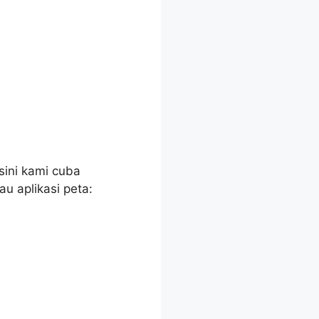
ini kami cuba
u aplikasi peta: