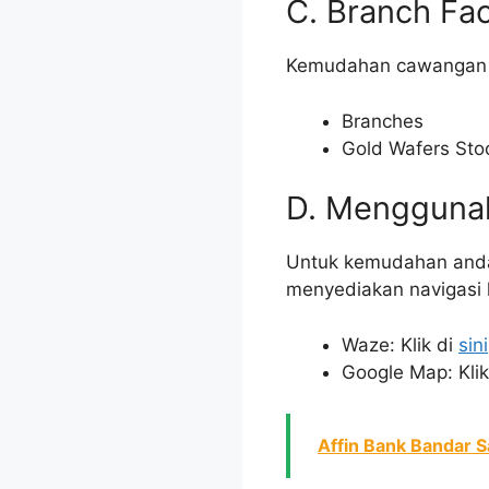
C. Branch Faci
Kemudahan cawangan u
Branches
Gold Wafers Sto
D. Menggunak
Untuk kemudahan anda 
menyediakan navigasi 
Waze: Klik di
sini
Google Map: Klik
Affin Bank Bandar S