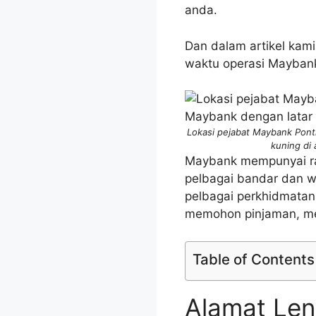
anda.
Dan dalam artikel kami
waktu operasi Maybank
Lokasi pejabat Maybank Ponti
kuning di
Maybank mempunyai ran
pelbagai bandar dan 
pelbagai perkhidmatan
memohon pinjaman, me
Table of Contents
Alamat Le