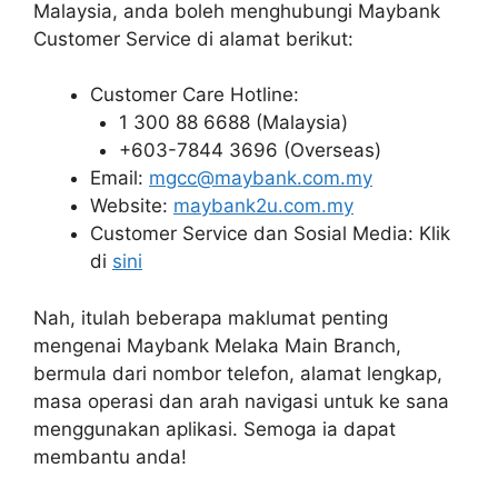
Malaysia, anda boleh menghubungi Maybank
Customer Service di alamat berikut:
Customer Care Hotline:
1 300 88 6688 (Malaysia)
+603-7844 3696 (Overseas)
Email:
mgcc@maybank.com.my
Website:
maybank2u.com.my
Customer Service dan Sosial Media: Klik
di
sini
Nah, itulah beberapa maklumat penting
mengenai Maybank Melaka Main Branch,
bermula dari nombor telefon, alamat lengkap,
masa operasi dan arah navigasi untuk ke sana
menggunakan aplikasi. Semoga ia dapat
membantu anda!