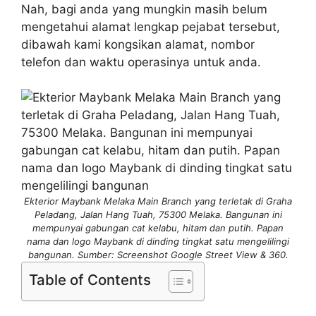
Nah, bagi anda yang mungkin masih belum
mengetahui alamat lengkap pejabat tersebut,
dibawah kami kongsikan alamat, nombor
telefon dan waktu operasinya untuk anda.
Ekterior Maybank Melaka Main Branch yang terletak di Graha
Peladang, Jalan Hang Tuah, 75300 Melaka. Bangunan ini
mempunyai gabungan cat kelabu, hitam dan putih. Papan
nama dan logo Maybank di dinding tingkat satu mengelilingi
bangunan. Sumber: Screenshot Google Street View & 360.
Table of Contents