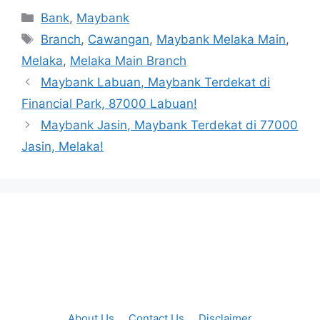
Categories
Bank
,
Maybank
Tags
Branch
,
Cawangan
,
Maybank Melaka Main
,
Melaka
,
Melaka Main Branch
Maybank Labuan, Maybank Terdekat di
Financial Park, 87000 Labuan!
Maybank Jasin, Maybank Terdekat di 77000
Jasin, Melaka!
About Us
Contact Us
Disclaimer