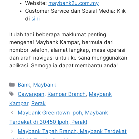
Website:
maybank2u.com.my
Customer Service dan Sosial Media: Klik
di
sini
Itulah tadi beberapa maklumat penting
mengenai Maybank Kampar, bermula dari
nombor telefon, alamat lengkap, masa operasi
dan arah navigasi untuk ke sana menggunakan
aplikasi. Semoga ia dapat membantu anda!
Categories
Bank
,
Maybank
Tags
Cawangan
,
Kampar Branch
,
Maybank
Kampar
,
Perak
Maybank Greentown Ipoh, Maybank
Terdekat di 30450 Ipoh, Perak!
Maybank Tapah Branch, Maybank Terdekat