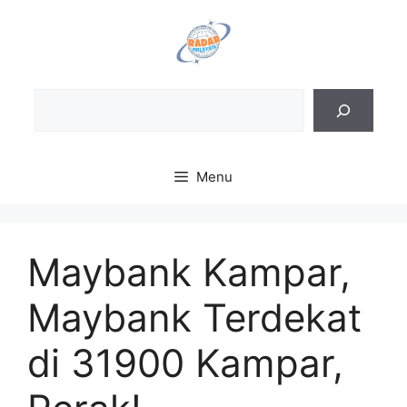
Skip
to
content
Sea
Menu
Maybank Kampar,
Maybank Terdekat
di 31900 Kampar,