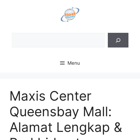
Skip
to
content
Sea
Menu
Maxis Center
Queensbay Mall:
Alamat Lengkap &