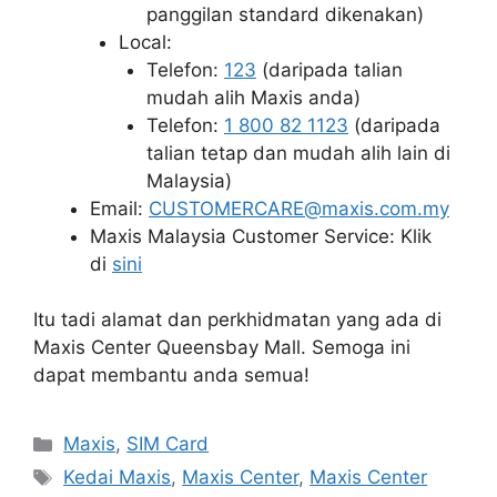
panggilan standard dikenakan)
Local:
Telefon:
123
(daripada talian
mudah alih Maxis anda)
Telefon:
1 800 82 1123
(daripada
talian tetap dan mudah alih lain di
Malaysia)
Email:
CUSTOMERCARE@maxis.com.my
Maxis Malaysia Customer Service: Klik
di
sini
Itu tadi alamat dan perkhidmatan yang ada di
Maxis Center Queensbay Mall. Semoga ini
dapat membantu anda semua!
Categories
Maxis
,
SIM Card
Tags
Kedai Maxis
,
Maxis Center
,
Maxis Center