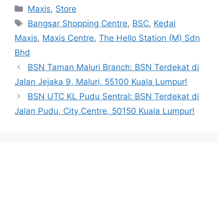
Categories
Maxis
,
Store
Tags
Bangsar Shopping Centre
,
BSC
,
Kedai
Maxis
,
Maxis Centre
,
The Hello Station (M) Sdn
Bhd
BSN Taman Maluri Branch: BSN Terdekat di
Jalan Jejaka 9, Maluri, 55100 Kuala Lumpur!
BSN UTC KL Pudu Sentral: BSN Terdekat di
Jalan Pudu, City Centre, 50150 Kuala Lumpur!