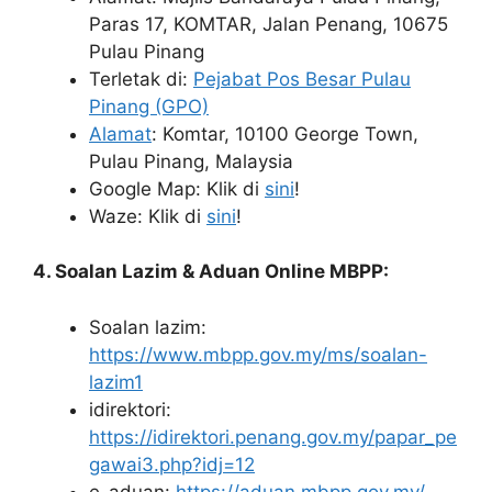
Paras 17, KOMTAR, Jalan Penang, 10675
Pulau Pinang
Terletak di:
Pejabat Pos Besar Pulau
Pinang (GPO)
Alamat
: Komtar, 10100 George Town,
Pulau Pinang, Malaysia
Google Map: Klik di
sini
!
Waze: Klik di
sini
!
4. Soalan Lazim & Aduan Online MBPP:
Soalan lazim:
https://www.mbpp.gov.my/ms/soalan-
lazim1
idirektori:
https://idirektori.penang.gov.my/papar_pe
gawai3.php?idj=12
e-aduan:
https://aduan.mbpp.gov.my/