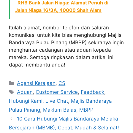
RHB Bank Jalan Niaga: Alamat Penuh di
Jalan Niaga 16/3A, 40000 Shah Alam
Itulah alamat, nombor telefon dan saluran
komunikasi untuk kita bisa menghubungi Majlis
Bandaraya Pulau Pinang (MBPP) sekiranya ingin
menghantar cadangan atau aduan kepada
mereka. Semoga ringkasan dalam artikel ini
dapat membantu anda!
Categories
Agensi Kerajaan
,
CS
Tags
Aduan
,
Customer Service
,
Feedback
,
Hubungi Kami
,
Live Chat
,
Majlis Bandaraya
Pulau Pinang
,
Maklum Balas
,
MBPP
10 Cara Hubungi Majlis Bandaraya Melaka
Bersejarah (MBMB), Cepat, Mudah & Selamat!