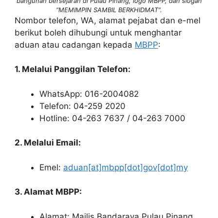
bangunan bersejarah di Pulau Pinang, logo MBPP, dan slogan
“MEMIMPIN SAMBIL BERKHIDMAT”.
Nombor telefon, WA, alamat pejabat dan e-mel
berikut boleh dihubungi untuk menghantar
aduan atau cadangan kepada
MBPP
:
1. Melalui Panggilan Telefon:
WhatsApp: 016-2004082
Telefon: 04-259 2020
Hotline: 04-263 7637 / 04-263 7000
2. Melalui Email:
Emel:
aduan[at]mbpp[dot]gov[dot]my
3. Alamat MBPP:
Alamat: Majlis Bandaraya Pulau Pinang,