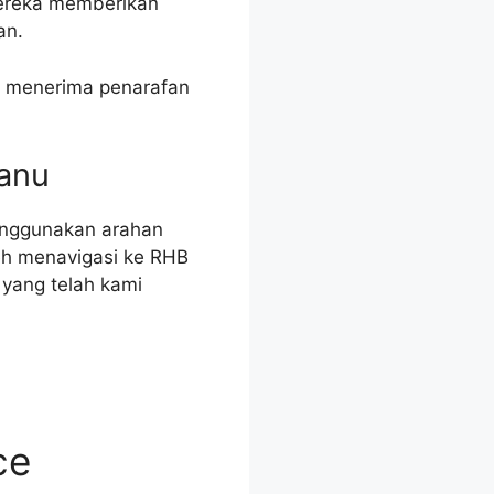
mereka memberikan
an.
u menerima penarafan
ganu
enggunakan arahan
oleh menavigasi ke RHB
yang telah kami
ce