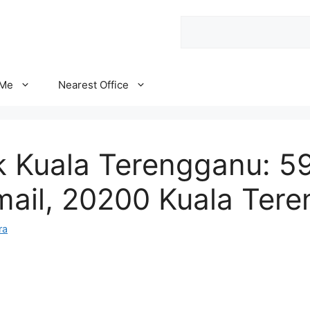
Search
 Me
Nearest Office
 Kuala Terengganu: 59
smail, 20200 Kuala Ter
ra