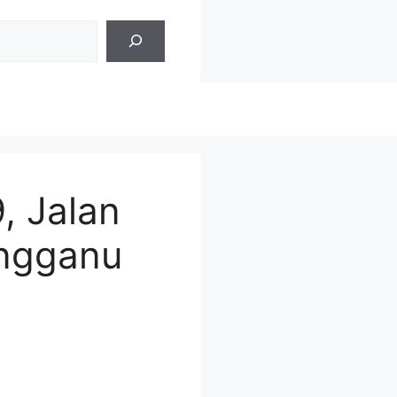
, Jalan
engganu