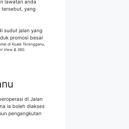
an lawatan anda
 tersebut, yang
amai di Kuala Terengganu,
et View & 360.
anu
roperasi di Jalan
na ia boleh diakses
upun pengangkutan