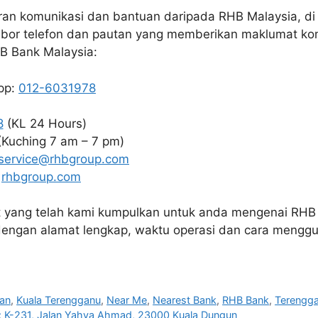
an komunikasi dan bantuan daripada RHB Malaysia, di 
bor telefon dan pautan yang memberikan maklumat ko
B Bank Malaysia:
pp:
012-6031978
8
(KL 24 Hours)
Kuching 7 am – 7 pm)
service@rhbgroup.com
:
rhbgroup.com
 yang telah kami kumpulkan untuk anda mengenai RHB
engan alamat lengkap, waktu operasi dan cara menggun
an
,
Kuala Terengganu
,
Near Me
,
Nearest Bank
,
RHB Bank
,
Terengg
: K-231, Jalan Yahya Ahmad, 23000 Kuala Dungun