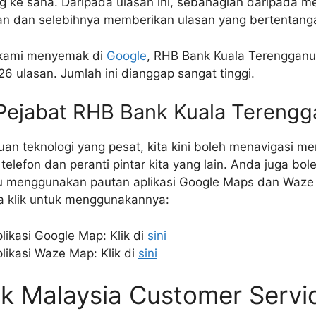
g ke sana. Daripada ulasan ini, sebahagian daripada 
n dan selebihnya memberikan ulasan yang bertentang
i kami menyemak di
Google
, RHB Bank Kuala Terenggan
26 ulasan. Jumlah ini dianggap sangat tinggi.
 Pejabat RHB Bank Kuala Tereng
 teknologi yang pesat, kita kini boleh menavigasi m
 telefon dan peranti pintar kita yang lain. Anda juga b
u menggunakan pautan aplikasi Google Maps dan Waze 
la klik untuk menggunakannya:
ikasi Google Map: Klik di
sini
ikasi Waze Map: Klik di
sini
k Malaysia Customer Servi