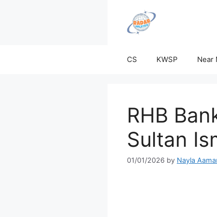
Skip
to
content
CS
KWSP
Near
RHB Bank
Sultan I
01/01/2026
by
Nayla Aama