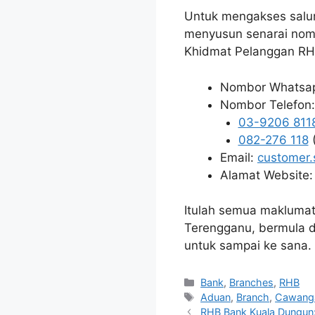
Untuk mengakses salur
menyusun senarai nom
Khidmat Pelanggan RH
Nombor Whatsa
Nombor Telefon:
03-9206 811
082-276 118
(
Email:
customer.
Alamat Website
Itulah semua maklumat
Terengganu, bermula d
untuk sampai ke sana.
Categories
Bank
,
Branches
,
RHB
Tags
Aduan
,
Branch
,
Cawang
RHB Bank Kuala Dungun