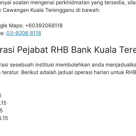
yai soalan mengenai perkhidmatan yang tersedia, sil
nk Cawangan Kuala Terengganu di bawah:
oogle Maps: +60392068118
ze:
03-9206 8118
rasi Pejabat RHB Bank Kuala Te
rasi sesebuah institusi membolehkan anda menjadualk
 teratur. Berikut adalah jadual operasi harian untuk RH
5
.15
15
6.15