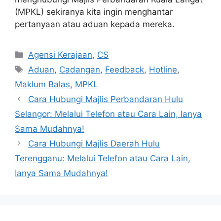
(MPKL) sekiranya kita ingin menghantar
pertanyaan atau aduan kepada mereka.
Categories
Agensi Kerajaan
,
CS
Tags
Aduan
,
Cadangan
,
Feedback
,
Hotline
,
Maklum Balas
,
MPKL
Cara Hubungi Majlis Perbandaran Hulu
Selangor: Melalui Telefon atau Cara Lain, Ianya
Sama Mudahnya!
Cara Hubungi Majlis Daerah Hulu
Terengganu: Melalui Telefon atau Cara Lain,
Ianya Sama Mudahnya!