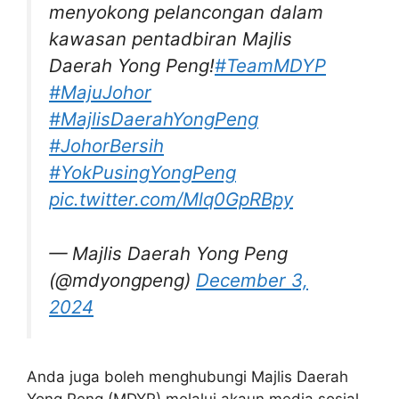
menyokong pelancongan dalam
kawasan pentadbiran Majlis
Daerah Yong Peng!
#TeamMDYP
#MajuJohor
#MajlisDaerahYongPeng
#JohorBersih
#YokPusingYongPeng
pic.twitter.com/Mlq0GpRBpy
— Majlis Daerah Yong Peng
(@mdyongpeng)
December 3,
2024
Anda juga boleh menghubungi Majlis Daerah
Yong Peng (MDYP) melalui akaun media sosial