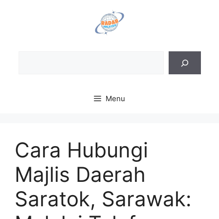
Skip
to
content
Sea
Menu
Cara Hubungi
Majlis Daerah
Saratok, Sarawak: