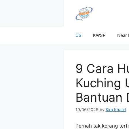
Skip
to
content
CS
KWSP
Near
9 Cara H
Kuching 
Bantuan 
19/06/2025
by
Kira Khalid
Pernah tak korang ter