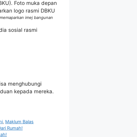
n memaparkan imej bangunan
ia sosial rasmi
 bisa menghubungi
aduan kepada mereka.
mi
,
Maklum Balas
Dari Rumah!
dah!