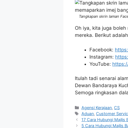
Tangkapan skrin laman Fac
Oh iya, kita juga bole
mereka. Berikut adala
Facebook:
https
Instagram:
https
YouTube:
https:
Itulah tadi senarai al
Dewan Bandaraya Kuch
Semoga ringkasan dala
Categories
Agensi Kerajaan
,
CS
Tags
Aduan
,
Customer Servi
17 Cara Hubungi Majlis 
5 Cara Hubungi Majlis 