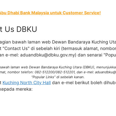
 Abu Dhabi Bank Malaysia untuk Customer Service!
ct Us DBKU
 bawah laman web Dewan Bandaraya Kuching Utara (DBKU), menunjukkan
lamat, nombor telefon: 082-512200/082-512201, dan e-mel: aduandbku
“Popular Links” di sebelah kanan.
at
Kuching North City Hall
dan e-mel berikut boleh dihu
kepada mereka: