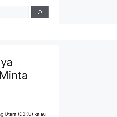
aya
 Minta
ng Utara (DBKU) kalau