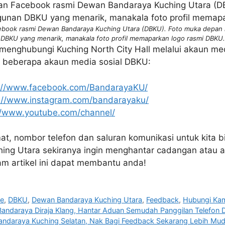
ebook rasmi Dewan Bandaraya Kuching Utara (DBKU). Foto muka depa
DBKU yang menarik, manakala foto profil memaparkan logo rasmi DBKU.
h menghubungi Kuching North City Hall melalui akaun med
h beberapa akaun media sosial DBKU:
://www.facebook.com/BandarayaKU/
://www.instagram.com/bandarayaku/
//www.youtube.com/channel/
amat, nombor telefon dan saluran komunikasi untuk kita
ing Utara sekiranya ingin menghantar cadangan atau 
m artikel ini dapat membantu anda!
ce
,
DBKU
,
Dewan Bandaraya Kuching Utara
,
Feedback
,
Hubungi Ka
Bandaraya Diraja Klang, Hantar Aduan Semudah Panggilan Telefon 
Bandaraya Kuching Selatan, Nak Bagi Feedback Sekarang Lebih Mu