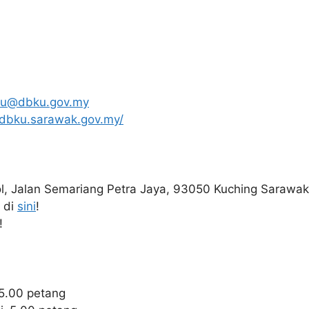
u@dbku.gov.my
/dbku.sarawak.gov.my/
iol, Jalan Semariang Petra Jaya, 93050 Kuching Sarawak
 di
sini
!
!
–5.00 petang