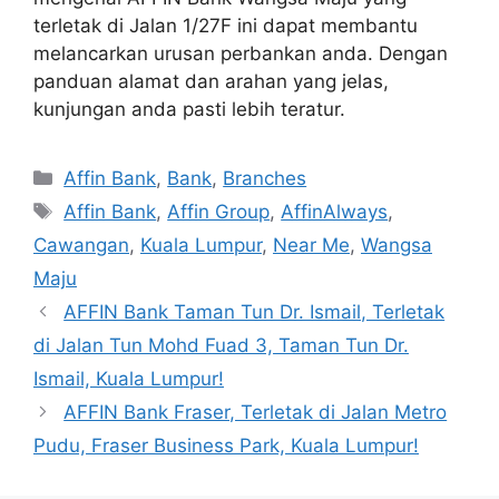
terletak di Jalan 1/27F ini dapat membantu
melancarkan urusan perbankan anda. Dengan
panduan alamat dan arahan yang jelas,
kunjungan anda pasti lebih teratur.
Categories
Affin Bank
,
Bank
,
Branches
Tags
Affin Bank
,
Affin Group
,
AffinAlways
,
Cawangan
,
Kuala Lumpur
,
Near Me
,
Wangsa
Maju
AFFIN Bank Taman Tun Dr. Ismail, Terletak
di Jalan Tun Mohd Fuad 3, Taman Tun Dr.
Ismail, Kuala Lumpur!
AFFIN Bank Fraser, Terletak di Jalan Metro
Pudu, Fraser Business Park, Kuala Lumpur!