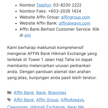
Nombor
Telefon
: 03-8230 2222
Nombor Faks: +603-2026 1424
Website Affin Group:
affingroup.com
Website Affin Bank:
affinalways.com
Affin Bank Berhad Customer Service: Klik
di
sini
Kami berharap maklumat komprehensif
mengenai AFFIN Bank Hikmah Exchange yang
terletak di Tower 1 Jalan Haji Taha ini dapat
membantu melancarkan urusan perbankan
anda. Dengan panduan alamat dan arahan
yang jelas, kunjungan anda pasti lebih teratur.
Categories
Affin Bank
,
Bank
,
Branches
Tags
Affin Bank
,
Affin Group
,
AffinAlways
,
Cawangan
,
Hikmah Exchange
,
Near Me
,