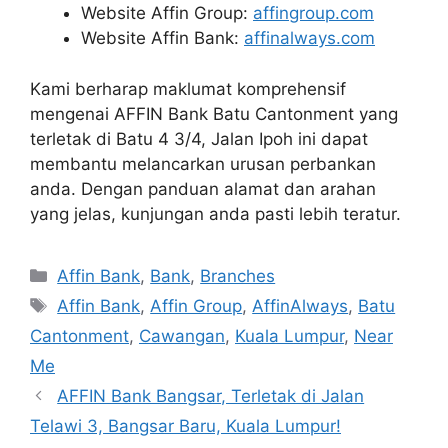
Website Affin Group:
affingroup.com
Website Affin Bank:
affinalways.com
Kami berharap maklumat komprehensif
mengenai AFFIN Bank Batu Cantonment yang
terletak di Batu 4 3/4, Jalan Ipoh ini dapat
membantu melancarkan urusan perbankan
anda. Dengan panduan alamat dan arahan
yang jelas, kunjungan anda pasti lebih teratur.
Categories
Affin Bank
,
Bank
,
Branches
Tags
Affin Bank
,
Affin Group
,
AffinAlways
,
Batu
Cantonment
,
Cawangan
,
Kuala Lumpur
,
Near
Me
AFFIN Bank Bangsar, Terletak di Jalan
Telawi 3, Bangsar Baru, Kuala Lumpur!